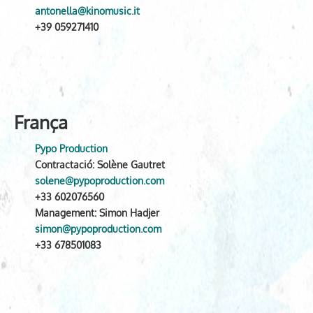
antonella@kinomusic.it
+39 059271410
França
Pypo Production
Contractació: Solène Gautret
solene@pypoproduction.com
+33 602076560
Management: Simon Hadjer
simon@pypoproduction.com
+33 678501083