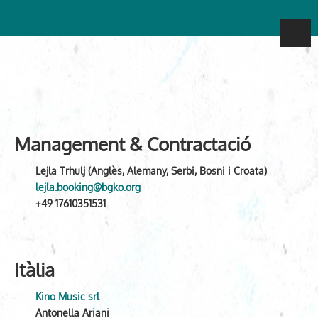
Management & Contractació
Lejla Trhulj (Anglès, Alemany, Serbi, Bosni i Croata)
lejla.booking@bgko.org
+49 17610351531
Itàlia
Kino Music srl
Antonella Ariani